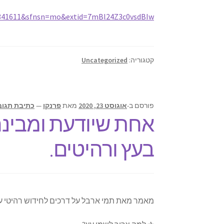
60341611&sfnsn=mo&extid=7mBl24Z3c0vsdBIw
קטגוריה:
Uncategorized
פורסם ב-
אוגוסט 23, 2020
מאת
פרנקו
—
כתיבת תגוב
אחת שיודעת ומבינה ע
בעץ ורהיטים.
מאמר מאת תמי ארבל על דרכים לחידוש רהיטי עץ 