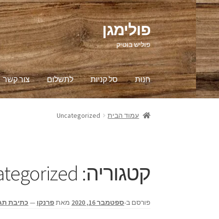
פולימגן
דלג
לדלג
לתוכן
לניווט
פוליש בוטיק
חנות
סל קניות
לתשלום
צור קשר
ראשי
Franco GOLDEN OIL
הבלוג
לתשלום
סל קנ
עמוד הבית
Uncategorized
קטגוריה:
tegorized
פורסם ב-
ספטמבר 16, 2020
מאת
פרנקו
—
כתיבת תג