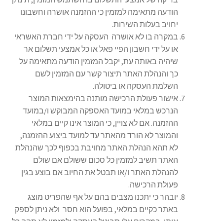
הודעה מתאימה למזמין כי ההזמנה אושרה וחשבונו
יחויב בעלות השירות.
במקרה בו לא אושרה העסקה על ידי חברת האשראי
או על ידי חשבון הפיי פאל או כל אמצעי תשלום אר
שיהיה באותה עת, יקבל המזמין הודעה מתאימה על
כך והנהלת האתר תיצור קשר עם המזמין לשם
השלמת העסקה או ביטולה.
אישור פעולת הרכישה מותנה בהימצאות המוצר
הנרכש במלאי במועד האספקה המבוקש ו/במועד
ההזמנה. אם לא צויין, כי המוצר אינו קיים במלאי
והמוצר לא הורד מהאתר עד למועד ביצוע ההזמנה,
לא תהא הנהלת האתר מחויבת בכפוף לכך שהנהלת
האתר תשיב למזמין כל סכום ששולם אם שולם
להנהלת האתר ו/או תבטל את החיוב אם בוצע בגין
פעולת הרכישה.
יובהר כי יתכנו מצבים בהם על אף שהפריט מוצג
באתר כקיים במלאי, בפועל הוא חסר ולא ניתן לספק