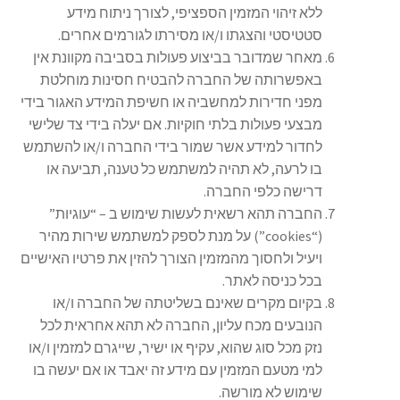
ללא זיהוי המזמין הספציפי, לצורך ניתוח מידע
סטטיסטי והצגתו ו/או מסירתו לגורמים אחרים.
מאחר שמדובר בביצוע פעולות בסביבה מקוונת אין
באפשרותה של החברה להבטיח חסינות מוחלטת
מפני חדירות למחשביה או חשיפת המידע האגור בידי
מבצעי פעולות בלתי חוקיות. אם יעלה בידי צד שלישי
לחדור למידע אשר שמור בידי החברה ו/או להשתמש
בו לרעה, לא תהיה למשתמש כל טענה, תביעה או
דרישה כלפי החברה.
החברה תהא רשאית לעשות שימוש ב – “עוגיות”
(“cookies”) על מנת לספק למשתמש שירות מהיר
ויעיל ולחסוך מהמזמין הצורך להזין את פרטיו האישיים
בכל כניסה לאתר.
בקיום מקרים שאינם בשליטתה של החברה ו/או
הנובעים מכח עליון, החברה לא תהא אחראית לכל
נזק מכל סוג שהוא, עקיף או ישיר, שייגרם למזמין ו/או
למי מטעם המזמין עם מידע זה יאבד או אם יעשה בו
שימוש לא מורשה.