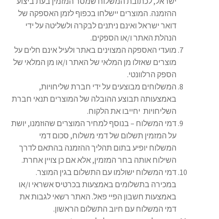
ישראל, לכתובת המשלוח שמסר המזמין בעת ביצוע
ההזמנה. המוצרים יישלחו בכפוף לזמן האספקה של
דואר ישראל ואינם ניתנים לבקרה ולשליטה על ידי
הנהלת האתר ו/או הספקים.
מועדי האספקה המצוינים באתר ולעיל אינם חלים על
מוצרים שאזלו מן המלאי של האתר ו/או מן המלאי של
הספק הרלוונטי.
המשלוחים מבוצעים על ידי חברת שליחויות,
באמצעותה תבוצע ההובלה של המוצרים תנאי חברת
השליחויות יחייבו את הלקוח.
דמי המשלוח – בנוסף למחיר המוצרים שהוזמנו, יושת
על המזמין תשלום של דמי משלוח, סכום דמי
המשלוח יופיע בתום תהליך ההזמנה בהתאם לדרך
השילוח אותה בחר המזמין, אלא אם כן צויין אחרת.
דמי המשלוח ישולמו עם התשלום בגין המוצר.
במכירה בתשלומים באמצעות בכרטיס אשראי ו/או
באמצעות חשבון הפיי פאל. האתר רשאי לגבות את
דמי המשלוח עם חיוב התשלום הראשון.