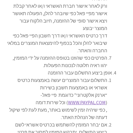
ורק לאחר אישור חברת האשראי ו/או לאחר קבלת
אישור מפיי פאל כפי שיובהר להלן, הפעולה תאושר
ויצא אישור סופי של ההזמנה, חיוב הלקוח עבור
המוצר יבוצע
דרך כרטיס האשראי ו/או דרך חשבון הפיי פאל כפי
שיבואר להלן והכל בכפוף להימצאות המוצרים במלאי
החברה והאתר.
הפרטים כפי שהוזנו בטופס ההזמנה על ידי המזמין,
יהוו ראיה חלוטה לנכונות הפעולות.
אופן ביצוע התשלום עבור ההזמנה
התשלום עבור המוצרים יעשה באמצעות כרטיס
אשראי או באמצעות חשבון בשירות
“ארנק אלקטרוני” כדוגמת פיי פאל-
(
WWW.PAYPAL.COM
) וכל שירות דומה
, כפי שיהיה זמין לשימוש באתר, מעת לעת לפי שיקול
דעתה של הנהלת האתר.
אם יבחר המזמין להשתמש בכרטיס אשראי לשם
ביצוע התשלום, יתבקש המזמין למסור את פרטי