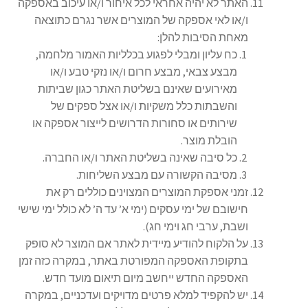
האתר לא יהיה אחראי לכל איחור ו/או עיכוב באספקה
ו/או לאי אספקה של המוצרים אשר נגרם כתוצאה
מאחת הסיבות להלן:
כח עליון ומבלי לפגוע בכלליות האמור מלחמה,
מבצע צבאי, מבצע חרום ו/או נזקי טבע ו/או
מאירועים שאינם בשליטת האתר כגון שביתות
והשבתות כלל משקיות ו/או אצל ספקים של
שירותים או סחורות הדרושים לייצור אספקה או
הובלת מוצר.
כל סיבה שאינה בשליטת האתר ו/או החברה.
מסיבה הקשורה עם מבצע השליחות.
זמני אספקת המוצרים המצוינים כוללים רק את
חישובם של ימי עסקים (ימי א’ עד ה’ לא כולל ימי שישי
ושבת, ערבי חג וימי חג).
על הלקוח להודיע מיידית לאתר אם המוצר לא סופק
בתקופת האספקה המפורטת באתר, במקרה כזה זמן
האספקה החדש ייחשב מיום תיאום מועד חדש.
יש להקפיד למלא פרטים מדויקים ועדכניים, במקרה