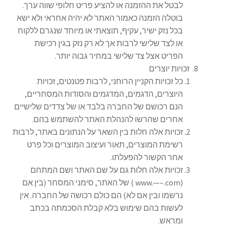
לבטל את ההזמנה או להציע פריט חלופי שווה ערך.
בוטלה הזמנה כאמור האתר לא יהיה אחראי ולא ישא
בכל נזק ישיר, עקיף, תוצאתי או מיוחד שנגרם ללקוח
או לצד שלישי לרבות אך לא רק נזק בגין רכישת
הפריט אצל צד שלישי במחיר גבוה יותר.
זכויות יוצרים
כל זכויות הקניין הרוחני, לרבות פטנטים, זכויות
היוצרים, הדגמים, המדגמים והסודות המסחריים,
הנם רכושם של החברה בלבד או של צדדים שלישיים
אחרים שהרשו להנהלת האתר להשתמש בהם.
זכויות אלה חלות בין השאר על הנתונים באתר, לרבות
רשימת המוצרים, תאור ועיצוב המוצרים וכל פרט
אחר הקשור להפעלתו.
זכויות אלה חלות גם על שם האתר ושם המתחם
(www.—–.com ) של האתר, סימני המסחר (בין אם
נרשמו ובין אם לא) הם כולם רכושה של החברה. אין
לעשות בהם שימוש בלא קבלת הסכמתה בכתב
ומראש.