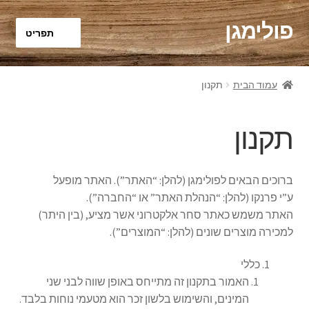
פולימגן
דלג
לדלג
תפריט
לתוכן
לניווט
ראשי
עמוד הבית
תקנון
Franco GOLDEN OIL
תקנון
הבלוג
לתשלום
ברוכים הבאים לפולימגן (להלן: “האתר”). האתר מופעל
ע”י פרנקו (להלן: “הנהלת האתר” או “החברה”).
סל קניות
האתר משמש כאתר סחר אלקטרוני אשר מציע, (בין היתר)
למכירה מוצרים שונים (להלן: “המוצרים”).
צור קשר
כללי
האמור בתקנון זה מתייחס באופן שווה לבני שני
תקנון
המינים, והשימוש בלשון זכר הוא מטעמי נוחות בלבד.