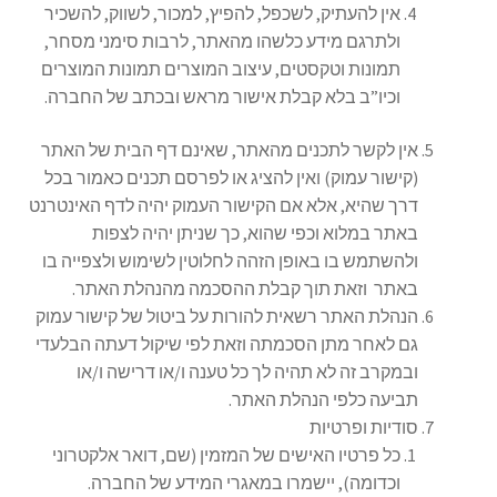
אין להעתיק, לשכפל, להפיץ, למכור, לשווק, להשכיר
ולתרגם מידע כלשהו מהאתר, לרבות סימני מסחר,
תמונות וטקסטים, עיצוב המוצרים תמונות המוצרים
וכיו”ב בלא קבלת אישור מראש ובכתב של החברה.
אין לקשר לתכנים מהאתר, שאינם דף הבית של האתר
(קישור עמוק) ואין להציג או לפרסם תכנים כאמור בכל
דרך שהיא, אלא אם הקישור העמוק יהיה לדף האינטרנט
באתר במלוא וכפי שהוא, כך שניתן יהיה לצפות
ולהשתמש בו באופן הזהה לחלוטין לשימוש ולצפייה בו
באתר וזאת תוך קבלת ההסכמה מהנהלת האתר.
הנהלת האתר רשאית להורות על ביטול של קישור עמוק
גם לאחר מתן הסכמתה וזאת לפי שיקול דעתה הבלעדי
ובמקרב זה לא תהיה לך כל טענה ו/או דרישה ו/או
תביעה כלפי הנהלת האתר.
סודיות ופרטיות
כל פרטיו האישים של המזמין (שם, דואר אלקטרוני
וכדומה), יישמרו במאגרי המידע של החברה.