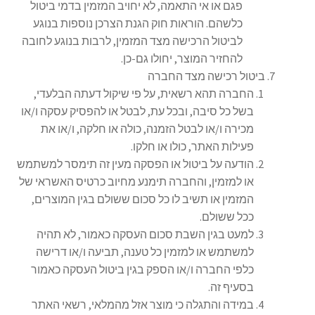
פגם או אי התאמה, לא יחויב המזמין בדמי ביטול
כלשהם. הוראות חוק הגנת הצרכן נוספות בנוגע
לביטול הרכישה מצד המזמין, לרבות בנוגע לחובה
להחזיר המוצר, יחולו גם-כן.
ביטול רכישה מצד החברה
החברה תהא רשאית, על פי שיקול דעתה הבלעדי,
בשל כל סיבה, ובכל עת, לבטל או להפסיק עסקה ו/או
מכירה ו/או לבטל הזמנה, כולה או חלקה, ו/או את
פעילות האתר, כולו או חלקו.
הודעה על ביטול או הפסקה מעין זה תימסר למשתמש
או למזמין, והחברה תימנע מחיוב כרטיס האשראי של
המזמין או תשיב לו כל סכום ששולם בגין המוצרים,
ככל ששולם.
למעט בגין השבת סכום העסקה כאמור, לא תהיה
למשתמש או למזמין כל טענה, תביעה ו/או דרישה
כלפי החברה ו/או הספק בגין ביטול העסקה כאמור
בסעיף זה.
במידה והתגלה כי מוצר אזל מהמלאי, רשאי האתר