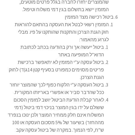
שהמוצרים יחזרו לחברה בגלל פרטים מוטעים,
המזמין יישא בתשלום בגין דמי משלוח וטיפול.
ביטול רכישה מצד המזמין
המזמין רשאי לבטל את העסקה בהתאם להוראות
חוק הגנת הצרכן והתקנות שהותקנו על פיו. מבלי
לגרוע מהאמור:
ביטול ייעשה אך ורק בהודעה בכתב לכתובת
הדוא”ל המופיעה באתר
ביטול עסקה ע”י המזמין לא יתאפשר ברכישת
פריטים מסוימים כמפורט בסעיף קטן 14ג(ד) לחוק
הגנת הצרכן.
ביטול העסקה ע”י הלקוח כפוף לכך שהמוצר יוחזר
ככל שהדבר סביר או אפשרי באריזתו המקורית.
לאחר קבלת הודעת הביטול יושב למזמין הסכום
ששולם על ידו בגין המוצר בניכוי דמי ביטול (דמי
המשלוח אינם חלק ממחיר המוצר ולכן ינוכו בנפרד
מההחזר) בשיעור של 5% מסכום העסקה או 100
ש”ח, לפי הנמוך. במקרה של ביטול עסקה עקב