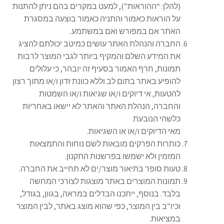
(להלן: “ההוראות”), למעט במקרים בהם ניתן להתנות
על הוראות כאמור והתניה כאמור בוצעה במסגרת
האתר אם במפורש ואם במשתמע.
החברה והנהלת האתר עושים כמיטב יכולתם להציג
את המידע השלם והמקיף ביותר לגבי המוצר לרבות
תמונות, חרף האמור בסעיף זה יובהר, כי עלולים
להופיע באתר בתום לב וללא כוונת זדון ו/או מתוך רצון
להטעות, אי דיוקים ו/או שגיאות ו/או השמטות
והחברה, הנהלת האתר והאתר לא יישאו באחריות
כלשהי הנובעת
מאי הדיוקים ו/או או השגיאות.
כותרות הפרקים מובאות לשם נוחות והתמצאות
המזמין ולא ישמשו בפרשנות התקנון.
טעות סופר בתיאור מוצר/ים לא תחייב את החברה.
תמונות המוצרים באתר מוצגות לצורכי המחשה
בלבד. בנוסף, ייתכנו הבדלים במראה, בגוון, בגודל,
וכיו”ב בין המוצר, כפי שהוא מוצג באתר, לבין המוצר
במציאות.