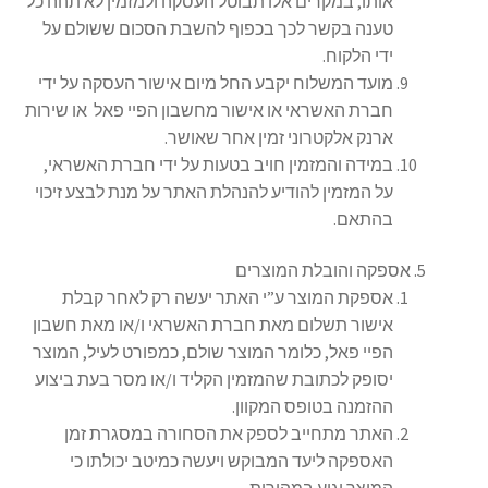
אותו, במקרים אלו תבוטל העסקה ולמזמין לא תהה כל
טענה בקשר לכך בכפוף להשבת הסכום ששולם על
ידי הלקוח.
מועד המשלוח יקבע החל מיום אישור העסקה על ידי
חברת האשראי או אישור מחשבון הפיי פאל או שירות
ארנק אלקטרוני זמין אחר שאושר.
במידה והמזמין חויב בטעות על ידי חברת האשראי,
על המזמין להודיע להנהלת האתר על מנת לבצע זיכוי
בהתאם.
אספקה והובלת המוצרים
אספקת המוצר ע”י האתר יעשה רק לאחר קבלת
אישור תשלום מאת חברת האשראי ו/או מאת חשבון
הפיי פאל, כלומר המוצר שולם, כמפורט לעיל, המוצר
יסופק לכתובת שהמזמין הקליד ו/או מסר בעת ביצוע
ההזמנה בטופס המקוון.
האתר מתחייב לספק את הסחורה במסגרת זמן
האספקה ליעד המבוקש ויעשה כמיטב יכולתו כי