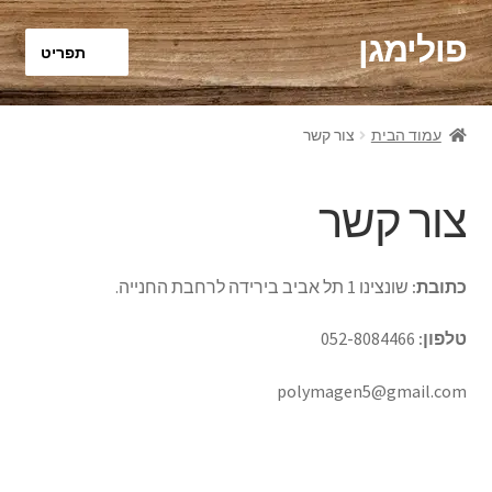
פולימגן
דלג
לדלג
תפריט
לתוכן
לניווט
ראשי
עמוד הבית
צור קשר
Franco GOLDEN OIL
צור קשר
הבלוג
לתשלום
כתובת:
שונצינו 1 תל אביב בירידה לרחבת החנייה.
סל קניות
טלפון:
052-8084466
polymagen5@gmail.com
צור קשר
תקנון